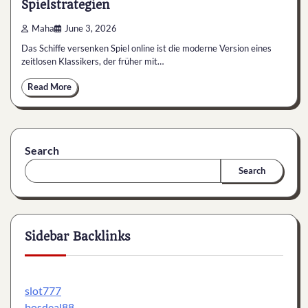
Spielstrategien
Maha
June 3, 2026
Das Schiffe versenken Spiel online ist die moderne Version eines
zeitlosen Klassikers, der früher mit…
Read More
Search
Search
Sidebar Backlinks
slot777
bosdeal88